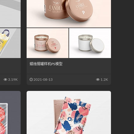
蜡烛锡罐样机PS模型
3.19K
2021-08-13
1.2K