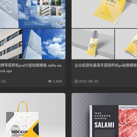
导视样机psd分层贴图模板 stella wa
企业纸袋包装袋手提袋样机ps贴图模板
ock ups
-16
1.84K
2021-08-20