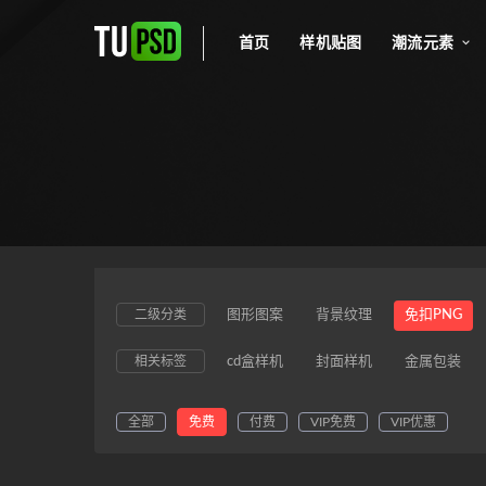
首页
样机贴图
潮流元素
二级分类
图形图案
背景纹理
免扣PNG
相关标签
cd盒样机
封面样机
金属包装
全部
免费
付费
VIP免费
VIP优惠