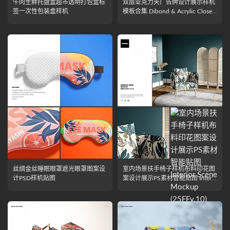
牛肉生鲜托盘盒超市透明打包盒标
双层亚克力夹广告牌设计展示样机
签一次性包装盒样机
模板合集 Dibond & Acrylic Closeu
ps Mockup Set
丝绸金丝睡眠眼罩遮光眼罩图案设
室内场景扶手椅子样机布料印花图
计PSD样机贴图
案设计展示PS素材智能贴图 Interio
r Scene Mockup (25FFv.10)