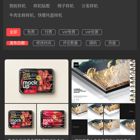
抱枕样机
样机贴图
椅子样机
沙发样机
牛肉生鲜样机，快餐托盘样机
全部
免费
付费
VIP免费
VIP优惠
发布日期
修改时间
评论数量
随机
热度