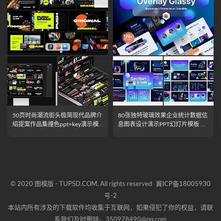
50页时尚潮流街头极简现代品牌介
80张独特玻璃效果企业统计数据信
绍提案作品集撞色ppt+key演示模
息图表设计演示PPT幻灯片模板 Ov
板 NO BRAND – Creative Templat
erlay Glassy Glassmorphic PowerP
e ppt+key
oint Template
© 2020 图模版 - TUPSD.COM. All rights reserved
冀ICP备18005930
号-2
本站内所有涉及的下载软件均收集于互联网，如果侵犯了你的权益，请联
系我们及时删除。350978490@qq.com