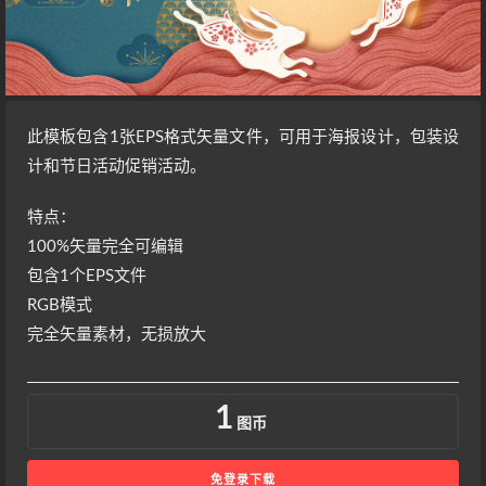
此模板包含
1
张
EPS
格式矢量文件，可用于
海报
设计，包装设
计和节日活动促销活动。
特点：
100%
矢量完全可编辑
包含1个EPS文件
RGB模式
完全矢量素材，无损放大
1
图币
免登录下载