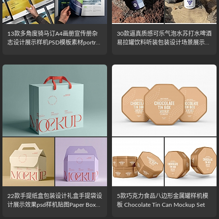
13款多角度骑马订A4画册宣传册杂
30款逼真质感可乐气泡水苏打水啤酒
志设计展示样机PSD模板素材portrait
易拉罐饮料听装包装设计场景展示样
brochure mockup
机模板 Can Mockups – Nature Scen
es
22款手提纸盒包装设计礼盒手提袋设
5款巧克力食品八边形金属罐样机模
计展示效果psd样机贴图Paper Box
板 Chocolate Tin Can Mockup Set
Mockup