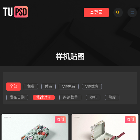
登录
样机贴图
全部
免费
付费
VIP免费
VIP优惠
发布日期
修改时间
评论数量
随机
热度
原创
原创